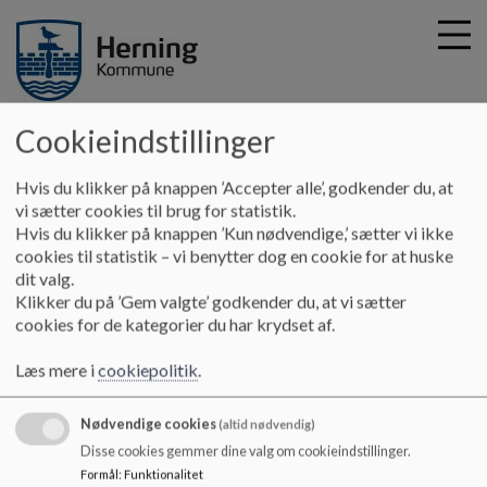
Sinding-Ørre Midtpunkt
Cookieindstillinger
G
Hvis du klikker på knappen ’Accepter alle’, godkender du, at
å
Hjem
vi sætter cookies til brug for statistik.
t
Hvis du klikker på knappen ’Kun nødvendige,’ sætter vi ikke
i
cookies til statistik – vi benytter dog en cookie for at huske
Bevægelse
l
dit valg.
h
Klikker du på ’Gem valgte’ godkender du, at vi sætter
o
cookies for de kategorier du har krydset af.
v
Bevægelse er en integreret del af
e
undervisningen. Vi har gennem Ta’ Pulsen-projekt arbejdet med at
Læs mere i
cookiepolitik
.
d
fremme læringsmiljøerne, kendetegnet ved højt engagement, øget
i
selvværd og trivsel. Aktiviteterne og undervisningen er tilrettelagt i
Nødvendige cookies
n
(altid nødvendig)
forhold til børnenes parathed.
d
Disse cookies gemmer dine valg om cookieindstillinger.
h
Formål
:
Funktionalitet