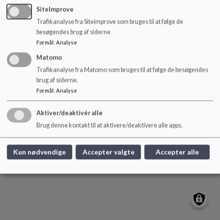
o
SiteImprove
l
Trafikanalyse fra Siteimprove som bruges til at følge de
d
Sinding Skole
besøgendes brug af siderne
e
Skoletoften 7, 7400 Herning
Formål
:
Analyse
t
Sindingskole@aula.dk
Matomo
+45 96287940
Trafikanalyse fra Matomo som bruges til at følge de besøgendes
EAN NR.
5798005495208
brug af siderne.
Sitemap
Formål
:
Analyse
Aktiver/deaktivér alle
Brug denne kontakt til at aktivere/deaktivere alle apps.
Kun nødvendige
Accepter valgte
Accepter alle