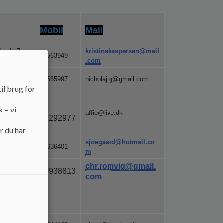
Mobil
Mail
dgade 7,
kristinakaspersen@mail
40563949
.com
7400
21565997
nicholaj.g@gmail.com
il brug for
,
k – vi
affie@live.dk
22292977
r du har
, 7400
sjoegaard@hotmail.co
23636401
m
 9, 7400
chr.romvig@gmail.
40938813
com
rk 124,