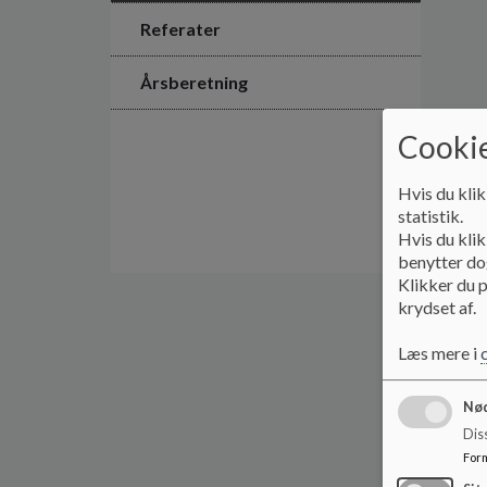
Referater
Årsberetning
Cookie
Hvis du klik
statistik.
Hvis du klik
benytter dog
Klikker du p
krydset af.
Læs mere i
Nød
Dis
For