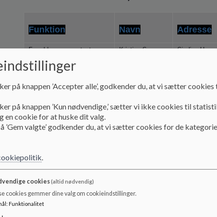
Funktion
Navn
Adresse
Forældrerepræsentant -
Kristina S.
Sinding Hove
Formand
Kaspersen
7400 Herning
indstillinger
Forældrerepræsentant -
Nicholai Leth
Nybyvej 19, 
næstformand
Grønkjær
Herning
ker på knappen ’Accepter alle’, godkender du, at vi sætter cookies t
Forældrerepræsentant -
Nøvlingvej 23
ker på knappen ’Kun nødvendige,’ sætter vi ikke cookies til statisti
Addie Holm
Skolen
7400 Herning
 en cookie for at huske dit valg.
å ’Gem valgte’ godkender du, at vi sætter cookies for de kategorie
Forældrerepræsentant -
Betina Sjøgaard
Ørre Byvej 68
Skolen
Haugaard
Herning
cookiepolitik
.
Christen Buur
Søvndalvej
Romvig
Herning
Forældrerepræsentant -
vendige cookies
(altid nødvendig)
Skolen
se cookies gemmer dine valg om cookieindstillinger.
mål
:
Funktionalitet
Ledelsesrepræsentant -
Majbritt Larsen
Engholm Søpa