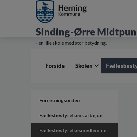
G
å
t
i
Sinding-Ørre Midtpun
l
h
o
- en lille skole med stor betydning.
v
e
d
Forside
Skolen
Fællesbest
i
n
d
h
o
l
Forretningsorden
d
e
Fællesbestyrelsens arbejde
t
Fællesbestyrelsesmedlemmer