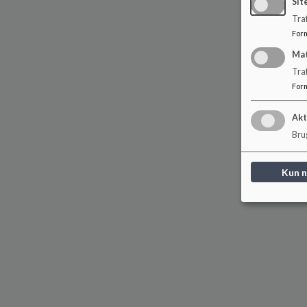
Sit
Traf
For
Ma
Tra
For
Akt
Brug
Kun 