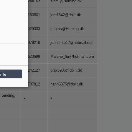
30244163
sinml@Herning.dk
7490
40150801
joer1342@dblit.dk
eret 73,
20929333
mibms@Herning.dk
, 7480
28979218
jennemie12@hotmail.com
 7400
24620699
Malene_fur@hotmail.com
eret 125,
30242127
piax590b@dblit.dk
alle
, 7400
23737812
hann5375@dblit.dk
 Sinding,
x
x