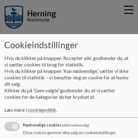
Sinding-Ørre Midtpunkt
Cookieindstillinger
G
å
Principper og retningslinjer
EU Projekt
Hvis du klikker på knappen ’Accepter alle’, godkender du, at
t
vi sætter cookies til brug for statistik.
i
Hvis du klikker på knappen ’Kun nødvendige,’ sætter vi ikke
EU Projekt
l
cookies til statistik – vi benytter dog en cookie for at huske
h
dit valg.
o
Klikker du på ’Gem valgte’ godkender du, at vi sætter
v
Vi er en del af EU-projekt under Herning Kommune.
cookies for de kategorier du har krydset af.
e
Billede
d
Læs mere i
cookiepolitik
.
i
n
Nødvendige cookies
(altid nødvendig)
d
Disse cookies gemmer dine valg om cookieindstillinger.
h