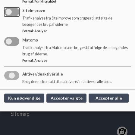
Formål
:
Funktionalitet
o
l
SiteImprove
d
Trafikanalyse fra Siteimprove som bruges til at følge de
e
Dokumenter
besøgendes brug af siderne
t
Formål
:
Analyse
EU-projekt til hjemmesider.pdf
Matomo
Trafikanalyse fra Matomo som bruges til at følge de besøgendes
brug af siderne.
Formål
:
Analyse
Sinding Skole
Aktiver/deaktivér alle
Skoletoften 7, 7400 Herning
Brug denne kontakt til at aktivere/deaktivere alle apps.
Sindingskole@aula.dk
+45 96287940
Kun nødvendige
Accepter valgte
Accepter alle
EAN NR.
5798005495208
Sitemap