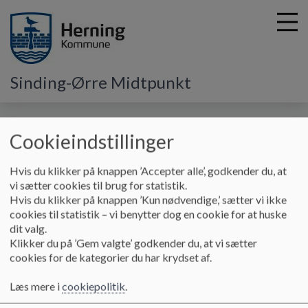
Sinding-Ørre Midtpunkt
G
å
Praktisk info
Skolens ringetider
Cookieindstillinger
t
i
Skolens ringetider
l
Hvis du klikker på knappen ’Accepter alle’, godkender du, at
h
vi sætter cookies til brug for statistik.
o
Hvis du klikker på knappen ’Kun nødvendige,’ sætter vi ikke
v
cookies til statistik – vi benytter dog en cookie for at huske
Skolens ringetider
e
dit valg.
d
Klikker du på ’Gem valgte’ godkender du, at vi sætter
Ringetider
Lektion
i
cookies for de kategorier du har krydset af.
07.45-08.05
Læsebånd og morgensamling
n
d
Læs mere i
cookiepolitik
.
08.05-08.50
1. lektion
h
08.50-09.35
2. lektion