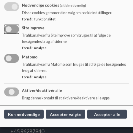
o
Nødvendige cookies
(altid nødvendig)
09.35-10.10
Løbebånd, frikvarter og lille spisepause
l
Disse cookies gemmer dine valg om cookieindstillinger.
d
10.10-10.55
3. lektion
Formål
:
Funktionalitet
e
10.55-11.40
4. lektion
t
SiteImprove
11.40-12.20
Frikvarter og spisepause
Trafikanalyse fra Siteimprove som bruges til at følge de
12.20-13.05
5. lektion
besøgendes brug af siderne
Formål
:
Analyse
13.05-13.50
6. lektion
13.50-14.00
Pause
Matomo
Trafikanalyse fra Matomo som bruges til at følge de besøgendes
14.00-14.45
7. lektion
brug af siderne.
Formål
:
Analyse
Aktiver/deaktivér alle
Brug denne kontakt til at aktivere/deaktivere alle apps.
Sinding Skole
Kun nødvendige
Accepter valgte
Accepter alle
Skoletoften 7, 7400 Herning
Sindingskole@aula.dk
+45 96287940