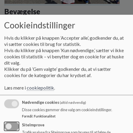
o
l
Bevægelse
d
&
e
Cookieindstillinger
t
Læs mere
Hvis du klikker på knappen ’Accepter alle’, godkender du, at
vi sætter cookies til brug for statistik.
Hvis du klikker på knappen ’Kun nødvendige,’ sætter vi ikke
cookies til statistik – vi benytter dog en cookie for at huske
dit valg.
Klikker du på ’Gem valgte’ godkender du, at vi sætter
cookies for de kategorier du har krydset af.
Læs mere i
cookiepolitik
.
Nødvendige cookies
(altid nødvendig)
Disse cookies gemmer dine valg om cookieindstillinger.
Formål
:
Funktionalitet
SiteImprove
Trafikanalyse fra Siteimprove som bruges til at følge de