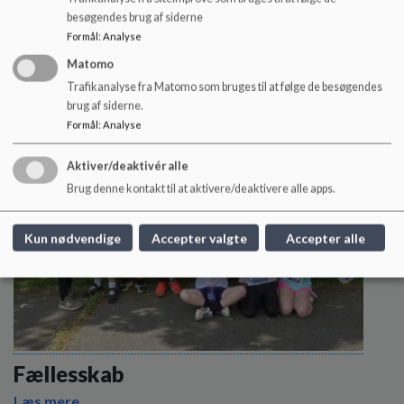
Musikprofilskole
besøgendes brug af siderne
Formål
:
Analyse
Læs mere
Matomo
Trafikanalyse fra Matomo som bruges til at følge de besøgendes
brug af siderne.
Formål
:
Analyse
Aktiver/deaktivér alle
Brug denne kontakt til at aktivere/deaktivere alle apps.
Kun nødvendige
Accepter valgte
Accepter alle
Fællesskab
Læs mere