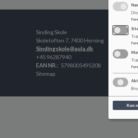
Nød
Dis
For
Sit
Sinding Skole
Traf
Skoletoften 7, 7400 Herning
For
Sindingskole@aula.dk
Ma
+45 96287940
Tra
EAN NR.
5798005495208
For
Sitemap
Akt
Brug
Kun 