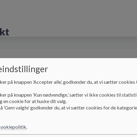
kt
yrelsen
Praktisk info
SFO
Principper og 
indstillinger
ker på knappen ’Accepter alle’, godkender du, at vi sætter cookies t
ker på knappen ’Kun nødvendige,’ sætter vi ikke cookies til statisti
 en cookie for at huske dit valg.
å ’Gem valgte’ godkender du, at vi sætter cookies for de kategorie
skab
cookiepolitik
.
unkt vægter vi fællesskabet højt gennem aktiviteter på tværs.