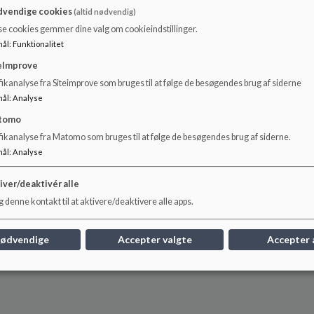
vendige cookies
(altid nødvendig)
se cookies gemmer dine valg om cookieindstillinger.
mål
:
Funktionalitet
eImprove
ikanalyse fra Siteimprove som bruges til at følge de besøgendes brug af siderne
mål
:
Analyse
tomo
fikanalyse fra Matomo som bruges til at følge de besøgendes brug af siderne.
mål
:
Analyse
iver/deaktivér alle
 denne kontakt til at aktivere/deaktivere alle apps.
nødvendige
Accepter valgte
Accepter 