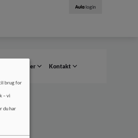
login
retningslinjer
Kontakt
il brug for
k – vi
r du har